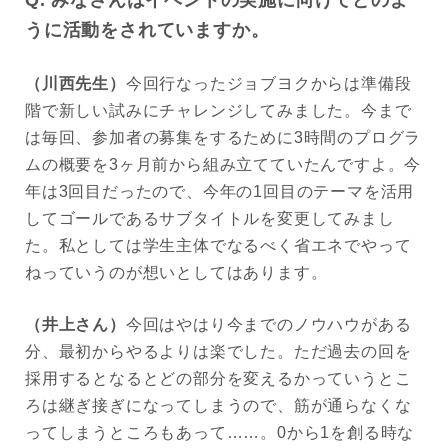
Q. みなさんはイベントの実施に向けてどのよ
うに活動をされていますか。
（川西先生）
今回行なったジョブヨクからは準備段
階で新しい試みにチャレンジしてみました。今まで
は毎回、参加者の募集をするために3時間のプログラ
ムの概要を3ヶ月前から組み立てていたんですよ。今
年は3回目だったので、今年の1回目のテーマを活用
してゴールであるサブタイトルを変更してみまし
た。私としては学生主体でなるべく省エネでやって
ねっていうのが想いとしてはあります。
（井上さん）
今回はやはり今までのノウハウがある
分、最初からやるよりは楽でした。ただ過去の回を
採用するとなるとどの部分を変えるかっていうとこ
ろは継ぎ接ぎになってしまうので、筋が通らなくな
ってしまうところもあって……。0から1を創る時な