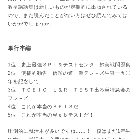
教皇講話集は新しいものが定期的に出版されている
ので、まだ読んだことがない方はぜひ読んでみては
いかがでしょうか。
単行本編
1位 史上最強ＳＰＩ＆テストセンタ－超実戦問題集
2位 使徒的勧告 信頼の道 聖テレ－ズ生誕一五〇
年を記念して
3位 ＴＯＥＩＣ Ｌ＆Ｒ ＴＥＳＴ出る単特急金の
フレ－ズ
4位 これが本当のＳＰＩ３だ！
5位 これが本当のＷｅｂテストだ！
圧倒的に就活本が多いですね……！ 僕はまだ1年生