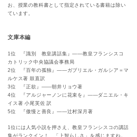
お、授業の教科書として指定されている書籍は除い
ています。
文庫本編
1位 『識別 教皇講話集』――教皇フランシスコ
カトリック中央協議会事務局
2位 『百年の孤独』――ガブリエル・ガルシア＝マ
ルケス著 鼓直訳
3位 『正欲』――朝井リョウ著
4位 『アルジャーノンに花束を』――ダニエル・キ
イス著 小尾芙佐 訳
5位 『傲慢と善良』――辻村深月著
1位には人気小説を押さえ、教皇フランシスコの講話
集がランクイン！ 「上智らしさ」を感じますね。