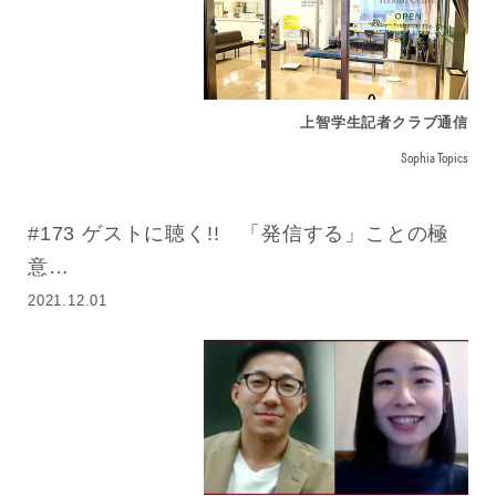
上智学生記者クラブ通信
Sophia Topics
#173 ゲストに聴く!! 「発信する」ことの極
意
〜上智OB・OGにインタビュー〜
2021.12.01