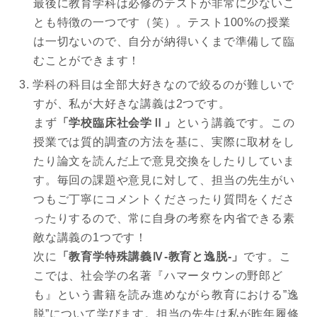
最後に教育学科は必修のテストが非常に少ないこ
とも特徴の一つです（笑）。テスト100%の授業
は一切ないので、自分が納得いくまで準備して臨
むことができます！
学科の科目は全部大好きなので絞るのが難しいで
すが、私が大好きな講義は2つです。
まず
「学校臨床社会学Ⅱ」
という講義です。この
授業では質的調査の方法を基に、実際に取材をし
たり論文を読んだ上で意見交換をしたりしていま
す。毎回の課題や意見に対して、担当の先生がい
つもご丁寧にコメントくださったり質問をくださ
ったりするので、常に自身の考察を内省できる素
敵な講義の1つです！
次に
「教育学特殊講義Ⅳ-教育と逸脱-」
です。こ
こでは、社会学の名著『ハマータウンの野郎ど
も』という書籍を読み進めながら教育における”逸
脱”について学びます。担当の先生は私が昨年履修