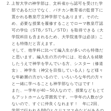
上智大学の神学部は、文科省から認可を受けた学
部であるだけでなく、バチカン教育省の監督下に
置かれる教皇庁立神学部でもあります。そのた
め、必要な授業を履修することでローマ教皇庁認
可の学位（STB／STL／STD）を取得できる（大
学院科目も含まれるため、大学院進学は必須）こ
とも特徴だと言えます。
そして、他学科に比べて編入生が多いのも特徴だ
と思います。編入生の方の中には、社会人を経験
したうえで神学を学んでいる方、シスター（修道
女）、神学生（神父を目指している人）など様々
な年齢層の方がいるので、いろいろな年代の方々
と一緒に学べることも神学部ならではです！
また、一学年が40～50人なので、授業などもとて
もアットホームな雰囲気です。一学年の人数が少
ないので、すぐに仲良くなれます！ 年に2回、
学部で行われるBBQとクリスマス会などがあるの