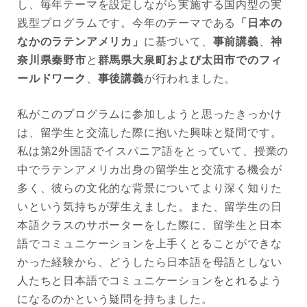
し、毎年テーマを設定しながら実施する国内型の実
践型プログラムです。今年のテーマである
「日本の
なかのラテンアメリカ」
に基づいて、
事前講義
、
神
奈川県秦野市
と
群馬県大泉町および太田市でのフィ
ールドワーク
、
事後講義
が行われました。
私がこのプログラムに参加しようと思ったきっかけ
は、留学生と交流した際に抱いた興味と疑問です。
私は第2外国語でイスパニア語をとっていて、授業の
中でラテンアメリカ出身の留学生と交流する機会が
多く、彼らの文化的な背景についてより深く知りた
いという気持ちが芽生えました。また、留学生の日
本語クラスのサポーターをした際に、留学生と日本
語でコミュニケーションを上手くとることができな
かった経験から、どうしたら日本語を母語としない
人たちと日本語でコミュニケーションをとれるよう
になるのかという疑問を持ちました。