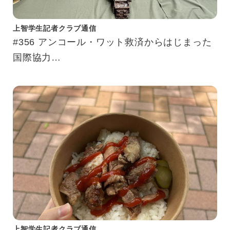
上智学生記者クラブ通信
#356 アンコール・ワット救済からはじまった
国際協力
カンボジア現地・上智大学構内で研究を行う教
育研究拠点「アジア人材養成研究センター」
上智学生記者クラブ通信