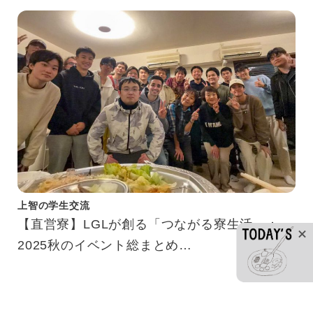
上智の学生交流
【直営寮】LGLが創る「つながる寮生活」：
2025秋のイベント総まとめ
【Sophia Dormitories】Creating Connections
in Dorm Life: LGLs’ Autumn 2025 Events at a
Glance