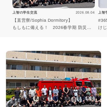
上智の学生交流
2026.08.04
上智
【直営寮/Sophia Dormitory】
#3
もしもに備える！ 2026春学期 防災訓
け
練ハイライト
“Jo
Ready for Emergencies! 2026 Spring
Fire Drill Highlights