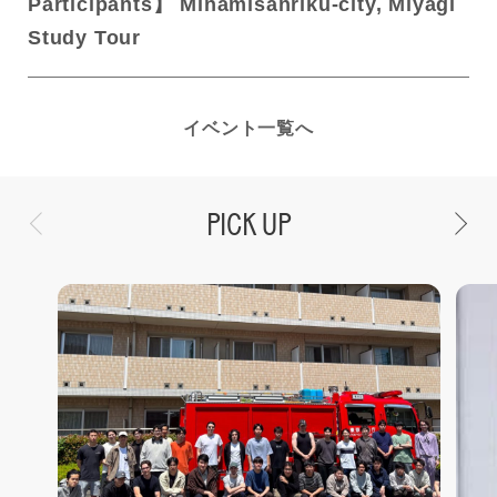
Participants】 Minamisanriku-city, Miyagi
Study Tour
イベント一覧へ
PICK UP