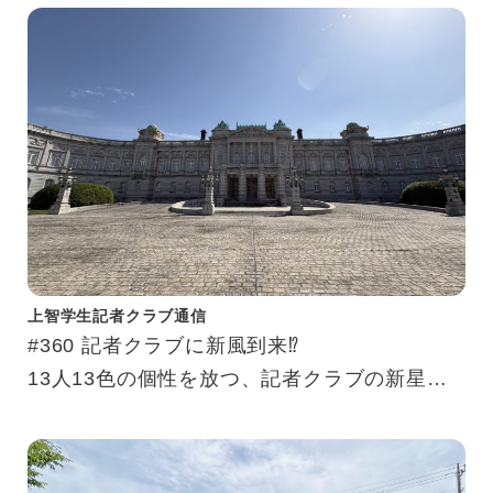
上智学生記者クラブ通信
#360 記者クラブに新風到来⁉
13人13色の個性を放つ、記者クラブの新星た
ち