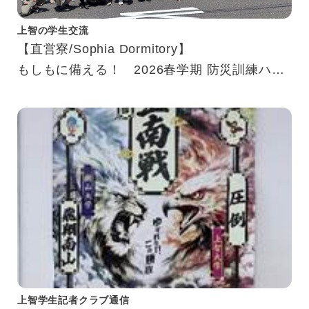
上智の学生交流
【直営寮/Sophia Dormitory】
もしもに備える！ 2026春学期 防災訓練ハイ
ライト
Ready for Emergencies! 2026 Spring Fire
Drill Highlights
上智学生記者クラブ通信