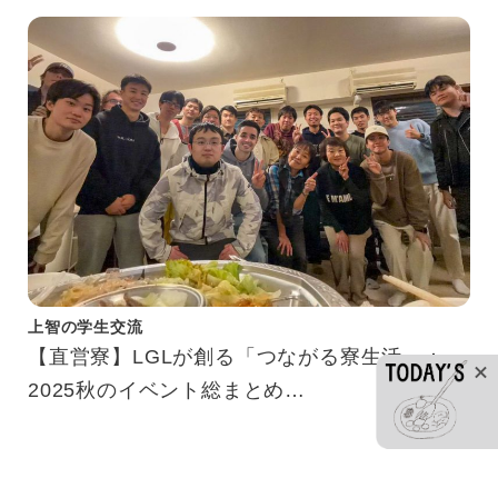
上智の学生交流
【直営寮】LGLが創る「つながる寮生活」：
2025秋のイベント総まとめ
【Sophia Dormitories】Creating Connections
in Dorm Life: LGLs’ Autumn 2025 Events at a
Glance