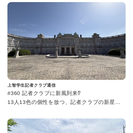
上智学生記者クラブ通信
#360 記者クラブに新風到来⁉
13人13色の個性を放つ、記者クラブの新星た
ち