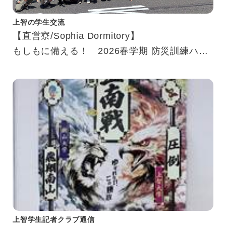
上智の学生交流
【直営寮/Sophia Dormitory】
もしもに備える！ 2026春学期 防災訓練ハイ
ライト
Ready for Emergencies! 2026 Spring Fire
Drill Highlights
上智学生記者クラブ通信