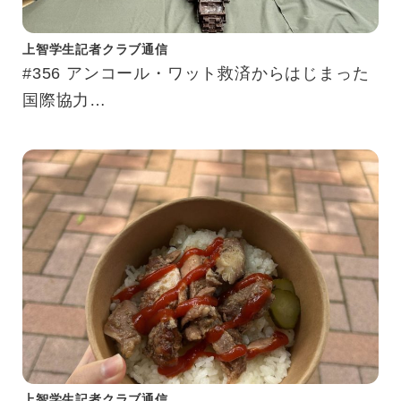
上智学生記者クラブ通信
#356 アンコール・ワット救済からはじまった
国際協力
カンボジア現地・上智大学構内で研究を行う教
育研究拠点「アジア人材養成研究センター」
上智学生記者クラブ通信