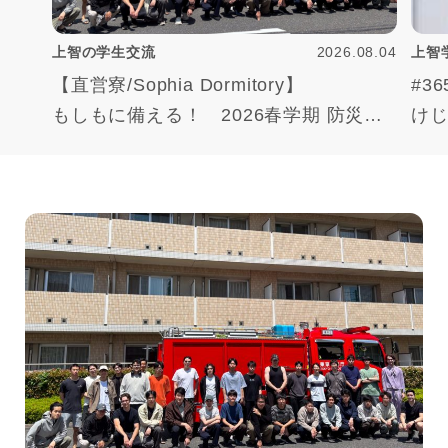
上智の学生交流
2026.08.04
上智
【直営寮/Sophia Dormitory】
#3
もしもに備える！ 2026春学期 防災訓
け
練ハイライト
“Jo
Ready for Emergencies! 2026 Spring
Fire Drill Highlights