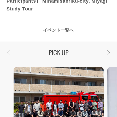
Participants】 Minamisanriku-city, Miyagi
Study Tour
イベント一覧へ
PICK UP