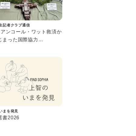
生記者クラブ通信
56 アンコール・ワット救済か
じまった国際協力
ボジア現地・上智大学構内
究を行う教育研究拠点「ア
人材養成研究センター」
いまを発見
書2026