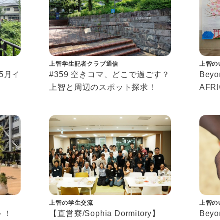
上智学生記者クラブ通信
上智の
年5月イ
#359 空きコマ、どこで過ごす？
Beyon
上智と周辺のスポット探求！
AFRI
 2026
－学
なつ
上智の学生交流
上智の
ト！
【直営寮/Sophia Dormitory】
Beyon