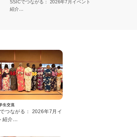
SSICでつながる： 2026年7月イベント
【
紹介
り
Connecting at SSIC: July 2026 Events
Tok
Rep
学生交流
Cでつながる： 2026年7月イ
ト紹介
cting at SSIC: July 2026
ts