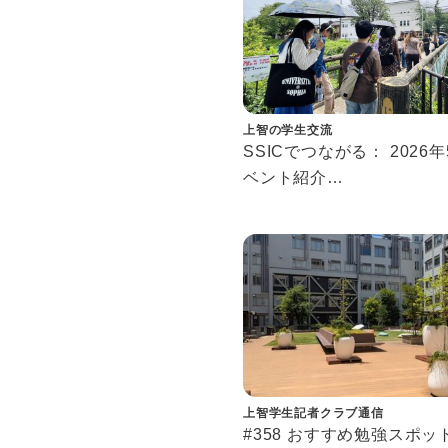
上智の学生交流
SSICでつながる： 2026
ベント紹介
Connecting at SSIC: May
Events
上智学生記者クラブ通信
#358 おすすめ勉強スポッ