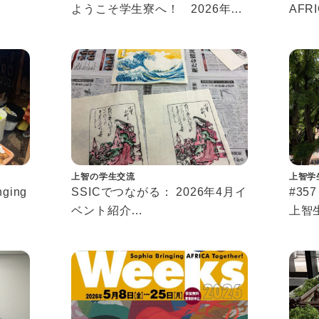
ようこそ学生寮へ！ 2026年春
AFRI
歓迎イベント紹介
ガー
Welcome to Dorm！
のイ
Introducing Our Spring 2026
Event
上智の学生交流
上智学
nging
SSICでつながる： 2026年4月イ
#3
ベント紹介
上智
にイ
Connecting at SSIC: April 2026
改め
Events
称