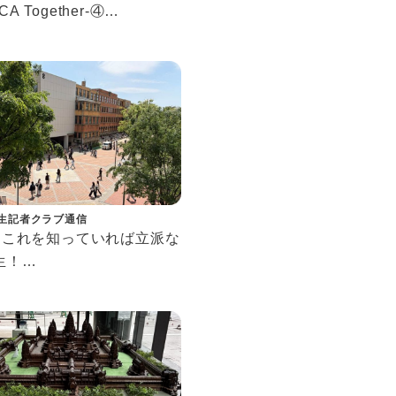
CA Together-④
ナで事業を始めた上智生へ
ンタビュー
生記者クラブ通信
57 これを知っていれば立派な
生！
て知っておきたい上智の略