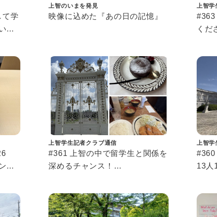
上智のいまを発見
上智学
通して学
映像に込めた『あの日の記憶』
#3
いて
くだ
＋のこ
上智
長、
ィブ
上智学生記者クラブ通信
上智学
6
#361 上智の中で留学生と関係を
#36
ンカ
深めるチャンス！
13
交換留学生サポーター体験記
ラブ