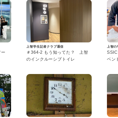
s
上智学生記者クラブ通信
上智の
ツアー
＃364-2 もう知ってた？ 上智
SSI
のインクルーシブトイレ
ベン
Conn
2026