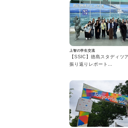
Spring Fire Drill Highlight
上智の学生交流
【SSIC】徳島スタディ
振り返りレポート
Tokushima Study Tour
Reflection Report