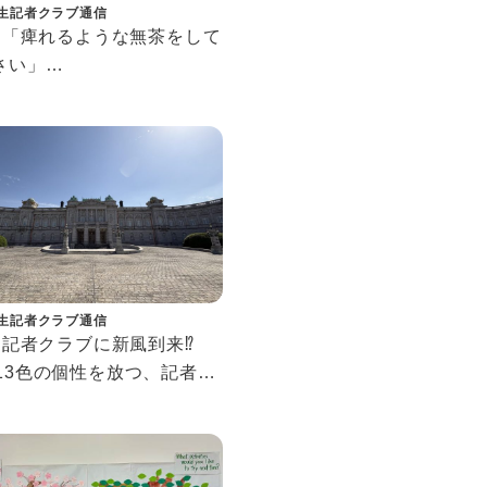
生記者クラブ通信
63 「痺れるような無茶をして
さい」
大学キャリア戦略研究会会
青木研人氏の原点とポジテ
思考。
生記者クラブ通信
0 記者クラブに新風到来⁉
人13色の個性を放つ、記者ク
の新星たち