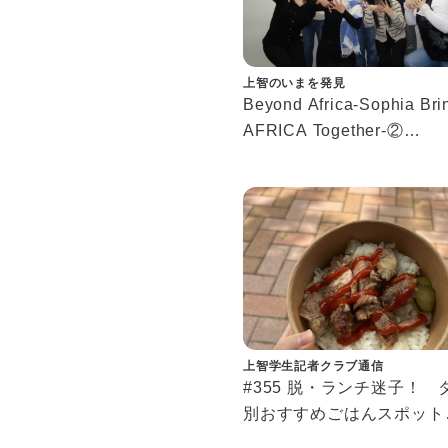
上智のいまを発見
Beyond Africa-Sophia Bri
AFRICA Together-②
アフリカWeeks10回記念
瑛莉先生へのインタビュー
上智学生記者クラブ通信
#355 脱・ランチ迷子！ 
別おすすめごはんスポット
「結局どこで食べる？」を