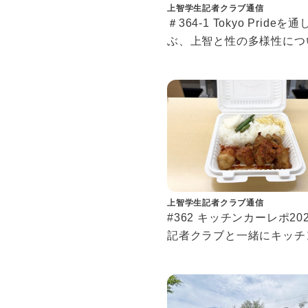
上智学生記者クラブ通信
＃364-1 Tokyo Prideを
ぶ、上智と性の多様性につ
もっと知りたい、LGBTQ
と
上智学生記者クラブ通信
#362 キッチンカーレポ202
記者クラブと一緒にキッチ
ー開拓しませんか？