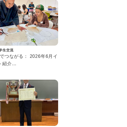
学生交流
Cでつながる： 2026年6月イ
ト紹介
ecting at SSIC: June
 Events