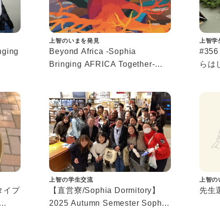
上智のいまを発見
上智学
nging
Beyond Africa -Sophia
#3
Bringing AFRICA Together-①
らは
 山崎
アフリカWeeks企画紹介
カン
で研
ジア
上智の学生交流
上智の
タイプ
【直営寮/Sophia Dormitory】
先生選
2025 Autumn Semester Sophia
解
Dormitory Study Tour