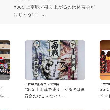
#365 上南戦で盛り上がるのは体育会だ
けじゃない！
“Johnan Meets”体験記
上智学生記者クラブ通信
上智の
ory】
#365 上南戦で盛り上がるのは体
SSI
春学期
育会だけじゃない！
ベン
“Johnan Meets”体験記
Conne
 2026
Even