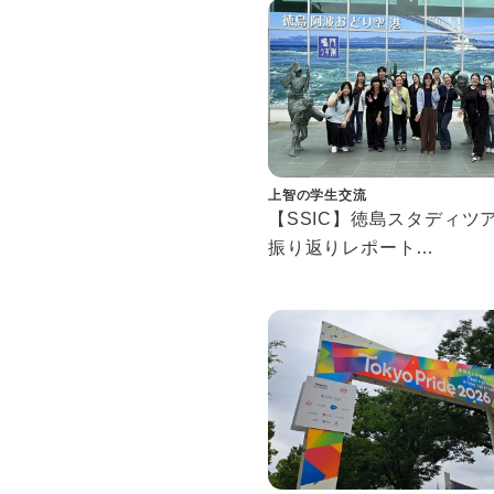
Spring Fire Drill Highlight
上智の学生交流
【SSIC】徳島スタディ
振り返りレポート
Tokushima Study Tour
Reflection Report