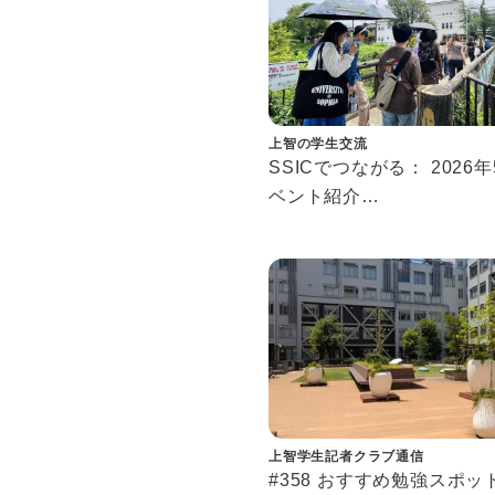
上智の学生交流
SSICでつながる： 2026
ベント紹介
Connecting at SSIC: May
Events
上智学生記者クラブ通信
#358 おすすめ勉強スポッ