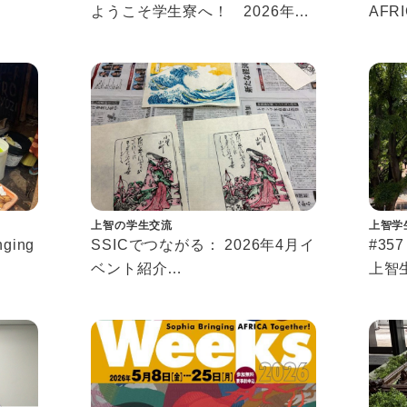
ようこそ学生寮へ！ 2026年春
AFRI
歓迎イベント紹介
ガー
Welcome to Dorm！
のイ
Introducing Our Spring 2026
Event
上智の学生交流
上智学
nging
SSICでつながる： 2026年4月イ
#3
ベント紹介
上智
にイ
Connecting at SSIC: April 2026
改め
Events
称