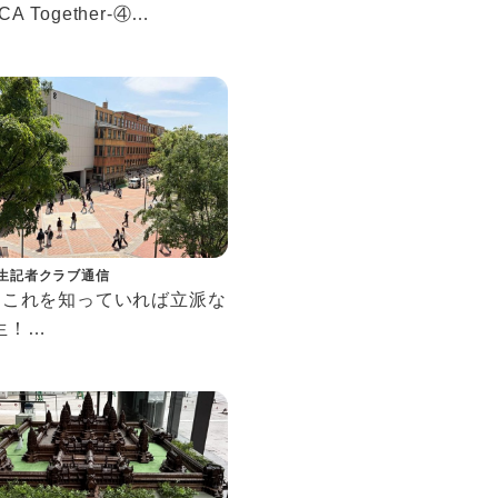
CA Together-④
ナで事業を始めた上智生へ
ンタビュー
生記者クラブ通信
57 これを知っていれば立派な
生！
て知っておきたい上智の略