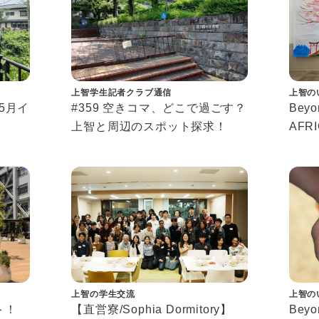
上智学生記者クラブ通信
上智の
年5月イ
#359 空きコマ、どこで過ごす？
Beyon
上智と周辺のスポット探求！
AFRI
 2026
－学
なつ
上智の学生交流
上智の
ト！
【直営寮/Sophia Dormitory】
Beyon