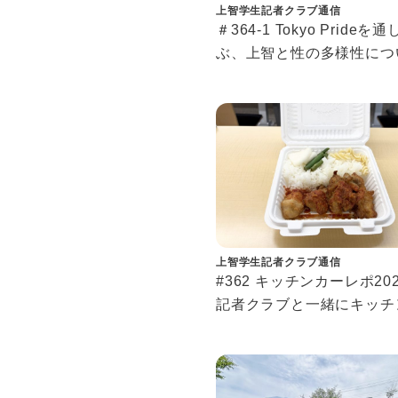
上智学生記者クラブ通信
＃364-1 Tokyo Prideを
ぶ、上智と性の多様性につ
もっと知りたい、LGBTQ
と
上智学生記者クラブ通信
#362 キッチンカーレポ202
記者クラブと一緒にキッチ
ー開拓しませんか？