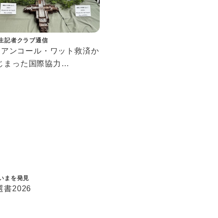
生記者クラブ通信
56 アンコール・ワット救済か
じまった国際協力
ボジア現地・上智大学構内
究を行う教育研究拠点「ア
人材養成研究センター」
いまを発見
書2026