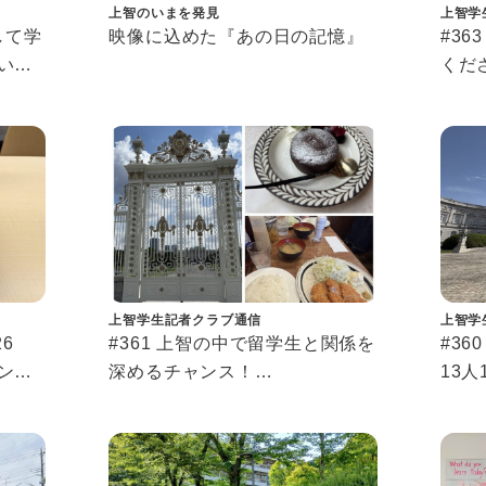
上智のいまを発見
上智学
通して学
映像に込めた『あの日の記憶』
#3
いて
くだ
＋のこ
上智
長、
ィブ
上智学生記者クラブ通信
上智学
6
#361 上智の中で留学生と関係を
#36
ンカ
深めるチャンス！
13
交換留学生サポーター体験記
ラブ