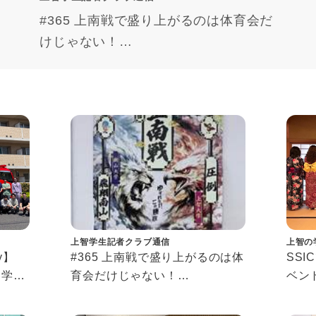
#365 上南戦で盛り上がるのは体育会だ
けじゃない！
“Johnan Meets”体験記
上智学生記者クラブ通信
上智の
ory】
#365 上南戦で盛り上がるのは体
SSI
春学期
育会だけじゃない！
ベン
“Johnan Meets”体験記
Conne
 2026
Even