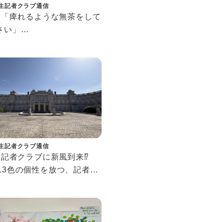
生記者クラブ通信
63 「痺れるような無茶をして
さい」
大学キャリア戦略研究会会
青木研人氏の原点とポジテ
思考。
生記者クラブ通信
0 記者クラブに新風到来⁉
人13色の個性を放つ、記者ク
の新星たち