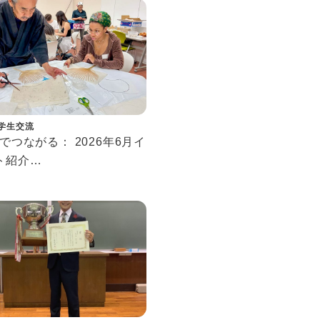
学生交流
Cでつながる： 2026年6月イ
ト紹介
ecting at SSIC: June
 Events