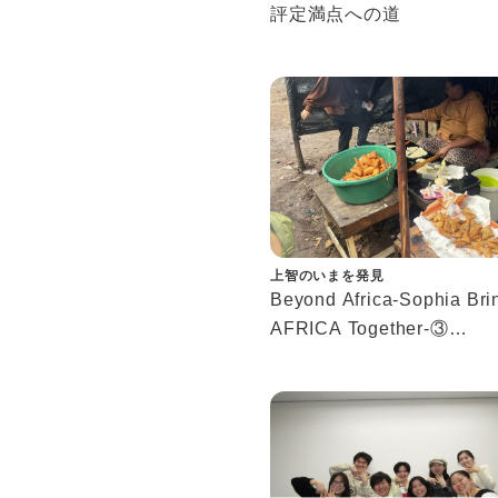
評定満点への道
上智のいまを発見
Beyond Africa-Sophia Bri
AFRICA Together-③
アフリカ渡航経験した学生
ンタビュー