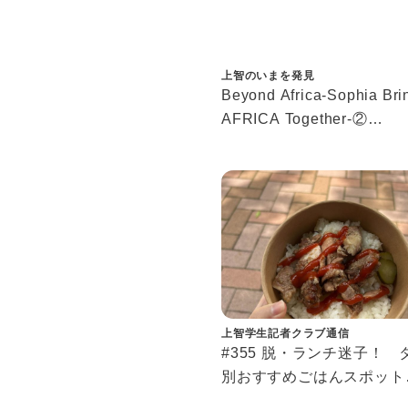
上智のいまを発見
Beyond Africa-Sophia Bri
AFRICA Together-②
アフリカWeeks10回記念
瑛莉先生へのインタビュー
上智学生記者クラブ通信
#355 脱・ランチ迷子！ 
別おすすめごはんスポット
「結局どこで食べる？」を