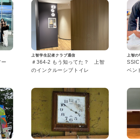
s
上智学生記者クラブ通信
上智の
ツアー
＃364-2 もう知ってた？ 上智
SSI
のインクルーシブトイレ
ベン
Conn
2026