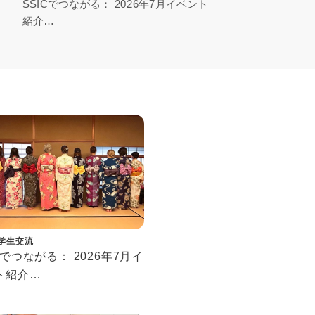
SSICでつながる： 2026年7月イベント
【
紹介
り
Connecting at SSIC: July 2026 Events
Tok
Rep
学生交流
Cでつながる： 2026年7月イ
ト紹介
cting at SSIC: July 2026
ts