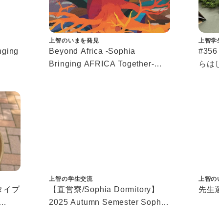
上智のいまを発見
上智学
nging
Beyond Africa -Sophia
#3
Bringing AFRICA Together-①
らは
 山崎
アフリカWeeks企画紹介
カン
で研
ジア
上智の学生交流
上智の
タイプ
【直営寮/Sophia Dormitory】
先生選
2025 Autumn Semester Sophia
解
Dormitory Study Tour