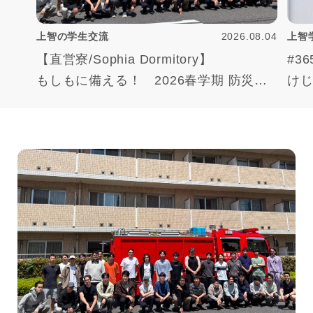
上智の学生交流
2026.08.04
上智
【直営寮/Sophia Dormitory】
#3
もしもに備える！ 2026春学期 防災訓
け
練ハイライト
“Jo
Ready for Emergencies! 2026 Spring
Fire Drill Highlights