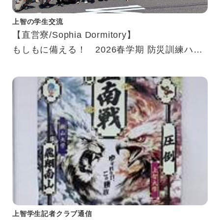
上智の学生交流
【直営寮/Sophia Dormitory】
もしもに備える！ 2026春学期 防災訓練ハイ
ライト
Ready for Emergencies! 2026 Spring Fire
Drill Highlights
上智学生記者クラブ通信