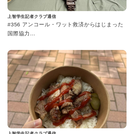
上智学生記者クラブ通信
#356 アンコール・ワット救済からはじまった
国際協力
カンボジア現地・上智大学構内で研究を行う教
育研究拠点「アジア人材養成研究センター」
上智学生記者クラブ通信