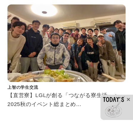
上智の学生交流
【直営寮】LGLが創る「つながる寮生活」：
2025秋のイベント総まとめ
【Sophia Dormitories】Creating Connections
in Dorm Life: LGLs’ Autumn 2025 Events at a
Glance