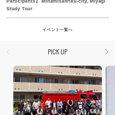
Participants】 Minamisanriku-city, Miyagi
Study Tour
イベント一覧へ
PICK UP