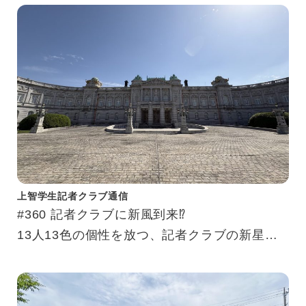
上智学生記者クラブ通信
#360 記者クラブに新風到来⁉
13人13色の個性を放つ、記者クラブの新星た
ち