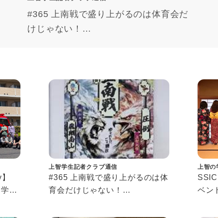
#365 上南戦で盛り上がるのは体育会だ
けじゃない！
“Johnan Meets”体験記
上智学生記者クラブ通信
上智の
ory】
#365 上南戦で盛り上がるのは体
SSI
春学期
育会だけじゃない！
ベン
“Johnan Meets”体験記
Conne
 2026
Even