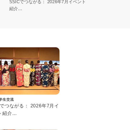
SSICでつながる： 2026年7月イベント
【
紹介
り
Connecting at SSIC: July 2026 Events
Tok
Rep
学生交流
Cでつながる： 2026年7月イ
ト紹介
cting at SSIC: July 2026
ts