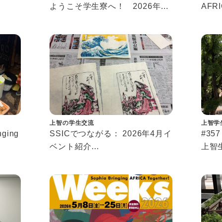
ようこそ学生寮へ！ 2026年春
AFRI
歓迎イベント紹介
ガー
Welcome to Dorm！
のイ
Introducing Our Spring 2026
Event
上智の学生交流
上智学
nging
SSICでつながる： 2026年4月イ
#3
ベント紹介
上智
にイ
Connecting at SSIC: April 2026
改め
Events
称