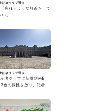
生記者クラブ通信
63 「痺れるような無茶をして
さい」
大学キャリア戦略研究会会
青木研人氏の原点とポジテ
思考。
生記者クラブ通信
0 記者クラブに新風到来⁉
人13色の個性を放つ、記者ク
の新星たち