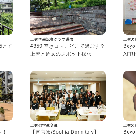
上智学生記者クラブ通信
上智の
年5月イ
#359 空きコマ、どこで過ごす？
Beyon
上智と周辺のスポット探求！
AFRI
 2026
－学
なつ
上智の学生交流
上智の
ト！
【直営寮/Sophia Dormitory】
Beyon