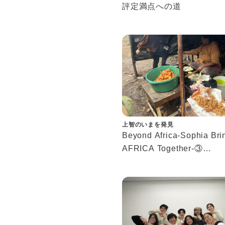
評定満点への道
上智のいまを発見
Beyond Africa-Sophia Bri
AFRICA Together-③
アフリカ渡航経験した学生
ンタビュー