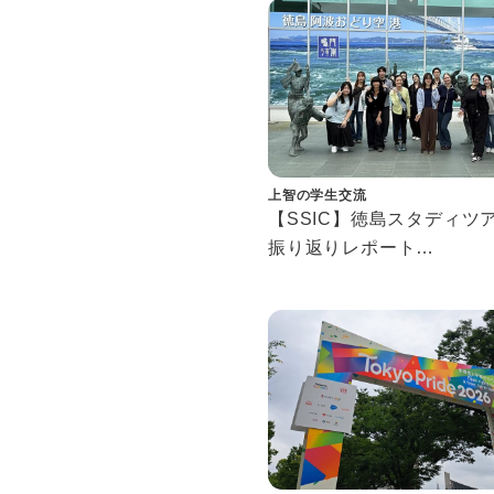
Spring Fire Drill Highlight
上智の学生交流
【SSIC】徳島スタディ
振り返りレポート
Tokushima Study Tour
Reflection Report