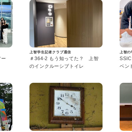
s
上智学生記者クラブ通信
上智の
ツアー
＃364-2 もう知ってた？ 上智
SSI
のインクルーシブトイレ
ベン
Conn
2026