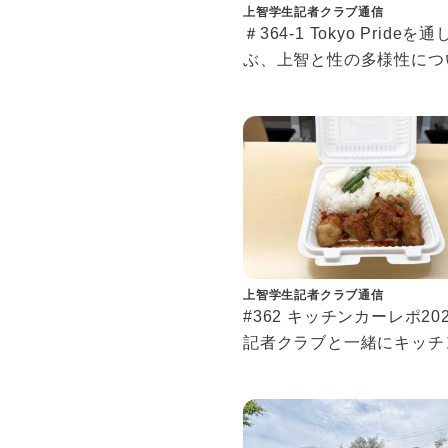
上智学生記者クラブ通信
＃364-1 Tokyo Prideを
ぶ、上智と性の多様性につ
もっと知りたい、LGBTQ
と
上智学生記者クラブ通信
#362 キッチンカーレポ202
記者クラブと一緒にキッチ
ー開拓しませんか？