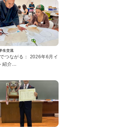
学生交流
Cでつながる： 2026年6月イ
ト紹介
ecting at SSIC: June
 Events