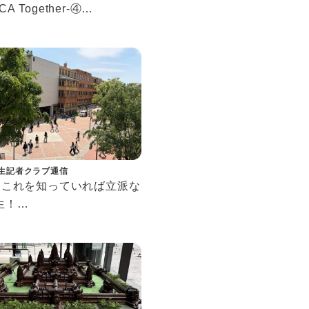
CA Together-④
ナで事業を始めた上智生へ
ンタビュー
生記者クラブ通信
57 これを知っていれば立派な
生！
て知っておきたい上智の略