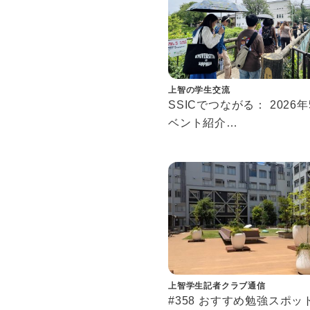
上智の学生交流
SSICでつながる： 2026
ベント紹介
Connecting at SSIC: May
Events
上智学生記者クラブ通信
#358 おすすめ勉強スポッ