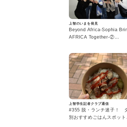
上智のいまを発見
Beyond Africa-Sophia Bri
AFRICA Together-②
アフリカWeeks10回記念
瑛莉先生へのインタビュー
上智学生記者クラブ通信
#355 脱・ランチ迷子！ 
別おすすめごはんスポット
「結局どこで食べる？」を