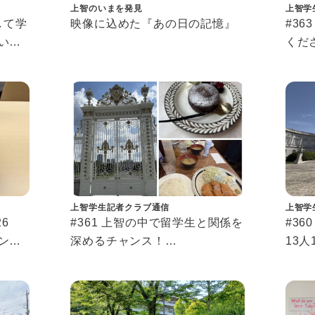
上智のいまを発見
上智学
通して学
映像に込めた『あの日の記憶』
#3
いて
くだ
＋のこ
上智
長、
ィブ
上智学生記者クラブ通信
上智学
6
#361 上智の中で留学生と関係を
#36
ンカ
深めるチャンス！
13
交換留学生サポーター体験記
ラブ