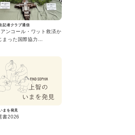
生記者クラブ通信
56 アンコール・ワット救済か
じまった国際協力
ボジア現地・上智大学構内
究を行う教育研究拠点「ア
人材養成研究センター」
いまを発見
書2026