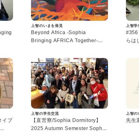
上智のいまを発見
上智学
nging
Beyond Africa -Sophia
#3
Bringing AFRICA Together-①
らは
 山崎
アフリカWeeks企画紹介
カン
で研
ジア
上智の学生交流
上智の
タイプ
【直営寮/Sophia Dormitory】
先生選
2025 Autumn Semester Sophia
解
Dormitory Study Tour